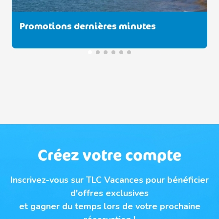
Découvrez nos offres "Longs Séjours"
Créez votre compte
Inscrivez-vous sur TLC Vacances pour bénéficier
d'offres exclusives
et gagner du temps lors de votre prochaine