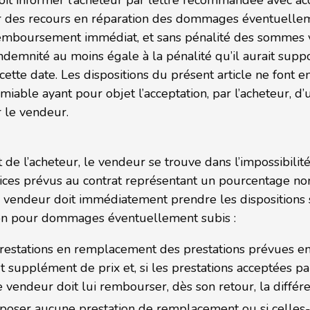
doit informer l’acheteur par lettre recommandée avec ac
er des recours en réparation des dommages éventuellem
mboursement immédiat, et sans pénalité des sommes ve
indemnité au moins égale à la pénalité qu’il aurait suppor
cette date. Les dispositions du présent article ne font e
miable ayant pour objet l’acceptation, par l’acheteur, d
r le vendeur.
 de l’acheteur, le vendeur se trouve dans l’impossibilit
ces prévus au contrat représentant un pourcentage no
le vendeur doit immédiatement prendre les dispositions 
ion pour dommages éventuellement subis :
prestations en remplacement des prestations prévues e
 supplément de prix et, si les prestations acceptées pa
le vendeur doit lui rembourser, dès son retour, la différe
proposer aucune prestation de remplacement ou si celles-