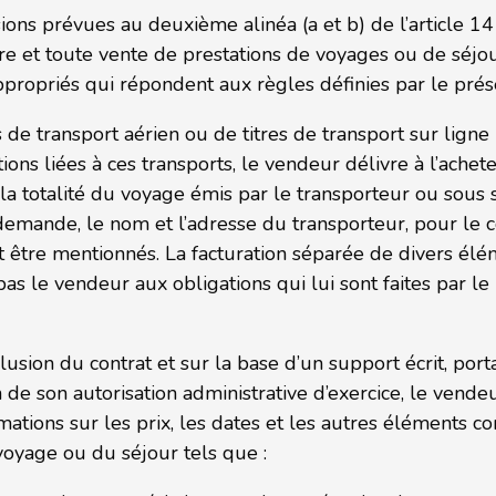
ons prévues au deuxième alinéa (a et b) de l’article 14 
re et toute vente de prestations de voyages ou de séjou
ropriés qui répondent aux règles définies par le présen
s de transport aérien ou de titres de transport sur ligne
ns liées à ces transports, le vendeur délivre à l’achet
la totalité du voyage émis par le transporteur ou sous 
a demande, le nom et l’adresse du transporteur, pour le
nt être mentionnés. La facturation séparée de divers él
pas le vendeur aux obligations qui lui sont faites par le 
sion du contrat et sur la base d’un support écrit, porta
ion de son autorisation administrative d’exercice, le ven
tions sur les prix, les dates et les autres éléments con
 voyage ou du séjour tels que :