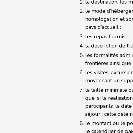
la destination, les m
le mode d’hébergemen
homologation et so
pays d’accueil ;
les repas fournis ;
la description de l’it
les formalités admin
frontières ainsi que
les visites, excursi
moyennant un suppl
la taille minimale 
que, si la réalisat
participants, la da
séjour ; cette date 
le montant ou le pou
le calendrier de pa