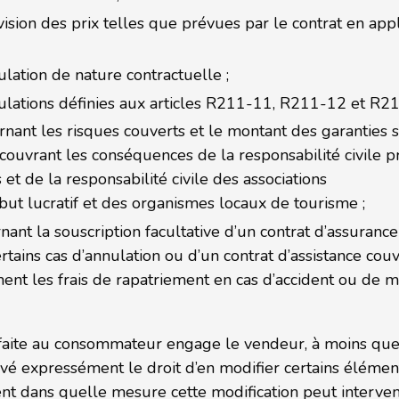
ision des prix telles que prévues par le contrat en appli
ulation de nature contractuelle ;
nulations définies aux articles R211-11, R211-12 et R21
rnant les risques couverts et le montant des garanties s
 couvrant les conséquences de la responsabilité civile p
t de la responsabilité civile des associations
but lucratif et des organismes locaux de tourisme ;
nant la souscription facultative d’un contrat d’assurance
ains cas d’annulation ou d’un contrat d’assistance couv
ent les frais de rapatriement en cas d’accident ou de m
 faite au consommateur engage le vendeur, à moins que 
vé expressément le droit d’en modifier certains élémen
ent dans quelle mesure cette modification peut interven