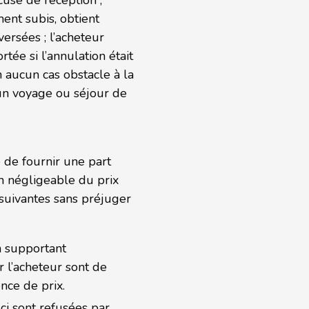
cusé de réception ;
ent subis, obtient
rsées ; l’acheteur
tée si l’annulation était
n aucun cas obstacle à la
’un voyage ou séjour de
é de fournir une part
n négligeable du prix
suivantes sans préjuger
n supportant
r l’acheteur sont de
nce de prix.
ci sont refusées par