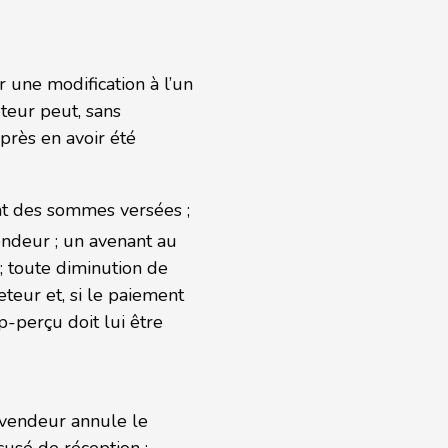
r une modification à l’un
eteur peut, sans
rès en avoir été
iat des sommes versées ;
endeur ; un avenant au
 ; toute diminution de
teur et, si le paiement
p-perçu doit lui être
e vendeur annule le