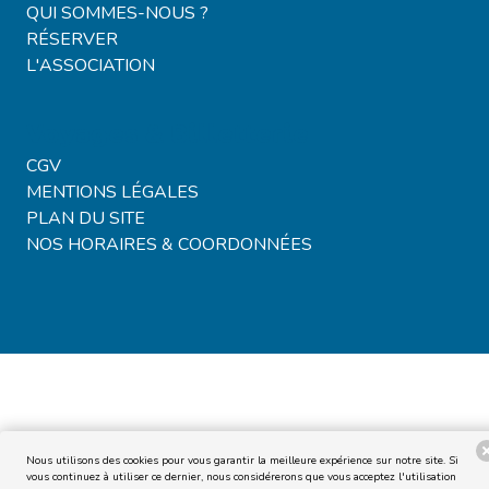
QUI SOMMES-NOUS ?
RÉSERVER
L'ASSOCIATION
Voyages & Billetterie
CGV
MENTIONS LÉGALES
PLAN DU SITE
NOS HORAIRES & COORDONNÉES
Nous utilisons des cookies pour vous garantir la meilleure expérience sur notre site. Si
vous continuez à utiliser ce dernier, nous considérerons que vous acceptez l'utilisation