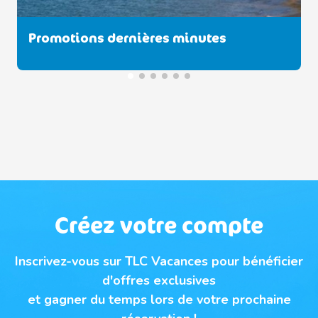
Découvrez nos offres "Longs Séjours"
Créez votre compte
Inscrivez-vous sur TLC Vacances pour bénéficier
d'offres exclusives
et gagner du temps lors de votre prochaine