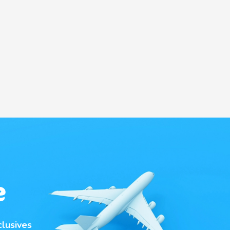
e
clusives