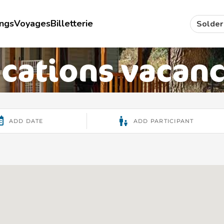
ings
Voyages
Billetterie
Solder
cations vacan