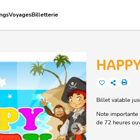
ings
Voyages
Billetterie
HAPPY
Billet valable ju
Note importante 
de 72 heures o