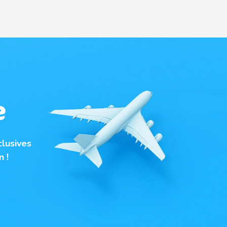
e
clusives
 !