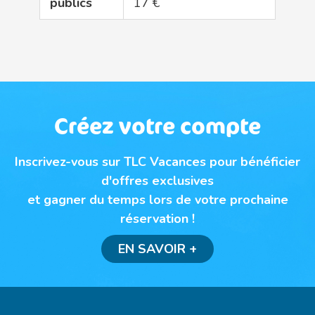
publics
17 €
Créez votre compte
Inscrivez-vous sur TLC Vacances pour bénéficier
d'offres exclusives
et gagner du temps lors de votre prochaine
réservation !
EN SAVOIR +